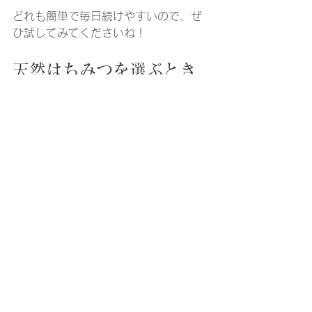
どれも簡単で毎日続けやすいので、ぜ
ひ試してみてくださいね！
天然はちみつを選ぶとき
の注意点
最後に、天然はちみつを選ぶときに気
をつけたいことをまとめます。
賞味期限を確認する
  はちみつは長持ちしますが、開封後は
できるだけ早く使い切るのがおすすめ
です。
保存方法に注意
  直射日光を避け、涼しい場所で保存し
ましょう。冷蔵庫に入れると結晶化し